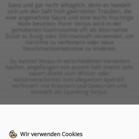
Ganz und gar nicht alltäglich, denn es handelt
sich um den Saft früh geernteter Trauben, die
eine angenehme Säure und eine leicht fruchtige
Note besitzen. Purer Verjus wird in der
gehobenen Gastronomie oft als Alternative
Zutat zu Essig oder Zitronensaft verwendet, um
Gerichte zu verfeinern oder neue
Geschmackserlebnisse zu kreieren.
Du kannst Verjus in verschiedenen Varianten
kaufen, angefangen von purem Saft (meist sehr
sauer) direkt vom Winzer oder
weiterverarbeitet zum eleganten Aperitif,
verfeinert mit Kräutern und Gewürzen und
veredelt als Sparkling Verjus.
← Zurück
Wir verwenden Cookies