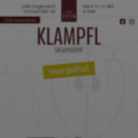
2486 Siegersdorf
0664 10 12 489
Fischastraße 43
E-Mail
Tisch reservieren
KLAMPFL
SIEGERSDORF
heute geöffnet