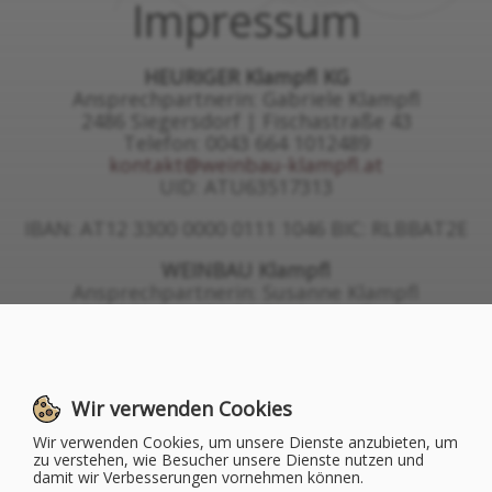
Impressum
HEURIGER Klampfl KG
Ansprechpartnerin: Gabriele Klampfl
2486 Siegersdorf | Fischastraße 43
Telefon: 0043 664 1012489
kontakt@weinbau-klampfl.at
UID: ATU63517313
IBAN: AT12 3300 0000 0111 1046 BIC: RLBBAT2E
WEINBAU Klampfl
Ansprechpartnerin: Susanne Klampfl
2486 Siegersdorf | Fischastraße 43
Telefon: 0043 664 1012489
kontakt@weinbau-klampfl.at
UID: ATU73409705
Wir verwenden Cookies
IBAN: AT17 3300 0000 0111 1053 BIC: RLBBAT2E
Wir verwenden Cookies, um unsere Dienste anzubieten, um
zu verstehen, wie Besucher unsere Dienste nutzen und
damit wir Verbesserungen vornehmen können.