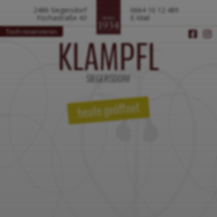
2486 Siegersdorf
0664 10 12 489
Fischastraße 43
E-Mail
Tisch reservieren
KLAMPFL
SIEGERSDORF
heute geöffnet