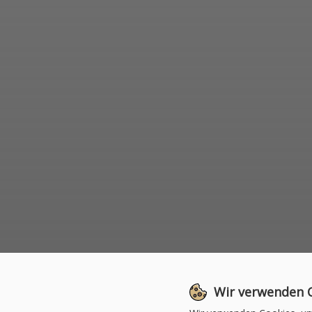
Wir verwenden 